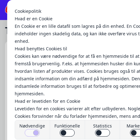
Shell Juelsminde
Cookiepolitik
Hvad er en Cookie
En Cookie er en lille datafil som lagres på din enhed. En Co
Morg
Toast
Gril
indeholder ingen skadelig data, og kan ikke overføre virus ti
Burg
enhed.
Pøls
Hvad benyttes Cookies til
Cowboytoast
Toas
Cookies kan være nødvendige for at få en hjemmeside til at
Varm og sprød Cowboytoast med bøf, ost og løg.
Men
fremstå brugervenlig. F.eks. at hjemmesiden husker din kurv
Bage
40 kr.
Sand
hvordan listen af produkter vises. Cookies bruges også til a
pizz
indsamle information om din adfærd på hjemmesiden. Den
indsamlede information bruges til at forbedre og optimere
hjemmesiden.
Hvad er levetiden for en Cookie
Levetiden for en cookies varierer alt efter udbyderen. Nogl
Cookies forsvinder når du forlader hjemmesiden, mens an
cookies kan være lagret i flere år. Levetiden forlænges efter
Nødvendige
Funktionelle
Statistics
Marke
besøg, levetiden for en cookies ”nulstilles” hver gang du b
hjemmesiden.